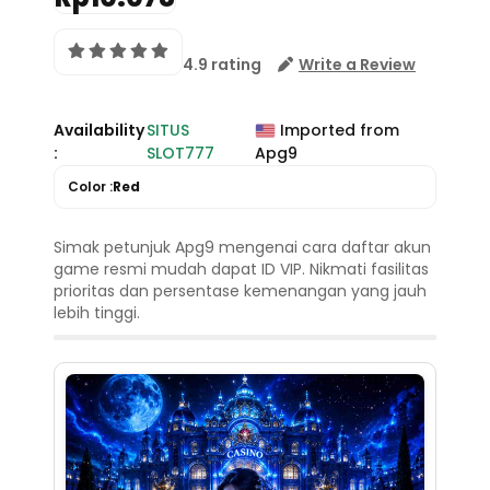
4.9 rating
Write a Review
Availability
SITUS
Imported from
:
SLOT777
Apg9
Color :
Red
Simak petunjuk Apg9 mengenai cara daftar akun
game resmi mudah dapat ID VIP. Nikmati fasilitas
prioritas dan persentase kemenangan yang jauh
lebih tinggi.