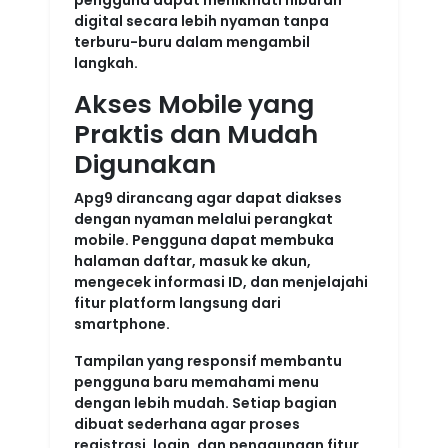
digital secara lebih nyaman tanpa
terburu-buru dalam mengambil
langkah.
Akses Mobile yang
Praktis dan Mudah
Digunakan
Apg9 dirancang agar dapat diakses
dengan nyaman melalui perangkat
mobile. Pengguna dapat membuka
halaman daftar, masuk ke akun,
mengecek informasi ID, dan menjelajahi
fitur platform langsung dari
smartphone.
Tampilan yang responsif membantu
pengguna baru memahami menu
dengan lebih mudah. Setiap bagian
dibuat sederhana agar proses
registrasi, login, dan penggunaan fitur