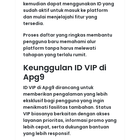
kemudian dapat menggunakan ID yang
sudah aktif untuk masuk ke platform
dan mulai menjelajahi fitur yang
tersedia.
Proses daftar yang ringkas membantu
pengguna baru memahami alur
platform tanpa harus melewati
tahapan yang terlalu rumit.
Keunggulan ID VIP di
Apg9
ID VIP di Apg9 dirancang untuk
memberikan pengalaman yang lebih
eksklusif bagi pengguna yang ingin
menikmati fasilitas tambahan. Status
VIP biasanya berkaitan dengan akses
layanan prioritas, informasi promo yang
lebih cepat, serta dukungan bantuan
yang lebih responsif.