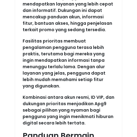
mendapatkan layanan yang lebih cepat
dan informatif. Dukungan ini dapat
mencakup panduan akun, informasi
fitur, bantuan akses, hingga penjelasan
terkait promo yang sedang tersedia.
Fasilitas prioritas membuat
pengalaman pengguna terasa lebih
praktis, terutama bagi mereka yang
ingin mendapatkan informasi tanpa
menunggu terlalu lama. Dengan alur
layanan yang jelas, pengguna dapat
lebih mudah memahami setiap fitur
yang digunakan.
Kombinasi antara akun resmi, ID VIP, dan
dukungan prioritas menjadikan Apg9
sebagai pilihan yang nyaman bagi
pengguna yang ingin menikmati hiburan
digital secara lebih tertata.
Panduan Bermain