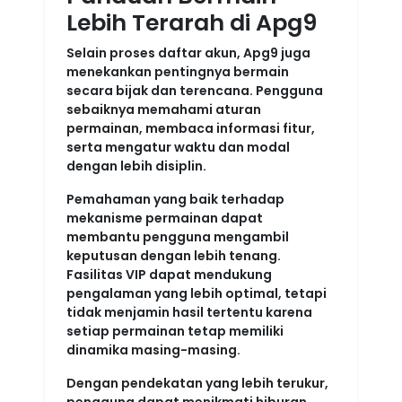
Lebih Terarah di Apg9
Selain proses daftar akun, Apg9 juga
menekankan pentingnya bermain
secara bijak dan terencana. Pengguna
sebaiknya memahami aturan
permainan, membaca informasi fitur,
serta mengatur waktu dan modal
dengan lebih disiplin.
Pemahaman yang baik terhadap
mekanisme permainan dapat
membantu pengguna mengambil
keputusan dengan lebih tenang.
Fasilitas VIP dapat mendukung
pengalaman yang lebih optimal, tetapi
tidak menjamin hasil tertentu karena
setiap permainan tetap memiliki
dinamika masing-masing.
Dengan pendekatan yang lebih terukur,
pengguna dapat menikmati hiburan