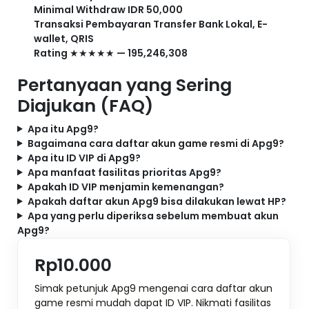
Minimal Withdraw
IDR 50,000
Transaksi Pembayaran
Transfer Bank Lokal, E-
wallet, QRIS
Rating
★★★★★
— 195,246,308
Pertanyaan yang Sering
Diajukan (FAQ)
Apa itu Apg9?
Bagaimana cara daftar akun game resmi di Apg9?
Apa itu ID VIP di Apg9?
Apa manfaat fasilitas prioritas Apg9?
Apakah ID VIP menjamin kemenangan?
Apakah daftar akun Apg9 bisa dilakukan lewat HP?
Apa yang perlu diperiksa sebelum membuat akun
Apg9?
Rp10.000
Simak petunjuk Apg9 mengenai cara daftar akun
game resmi mudah dapat ID VIP. Nikmati fasilitas