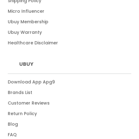
Shipping Policy
DAFTAR SLOT777
Micro Influencer
LOGIN SLOT777
Ubuy Membership
AGEN SLOT777 LOGIN
Ubuy Warranty
ALTERNATIF SLOT777
Healthcare Disclaimer
LINK ALTERNATIF SLOT777
SLOT777 ONLINE LOGIN
RTP SLOT777
UBUY
SLOT777 JP
Download App Apg9
SLOT777 MAXWIN
Brands List
DEMO SLOT777
Customer Reviews
SLOT DEPO QRIS
Return Policy
Blog
FAQ