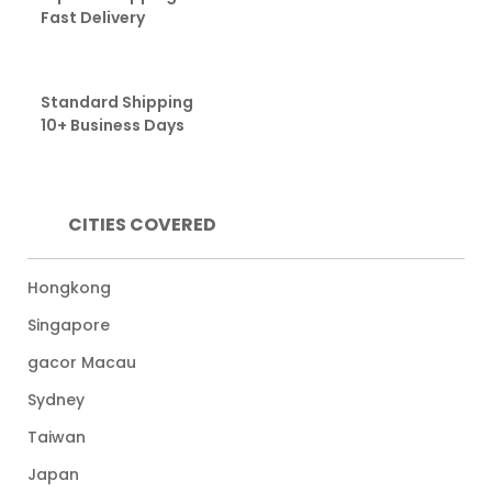
Fast Delivery
Standard Shipping
10+ Business Days
CITIES COVERED
Hongkong
Singapore
gacor Macau
Sydney
Taiwan
Japan