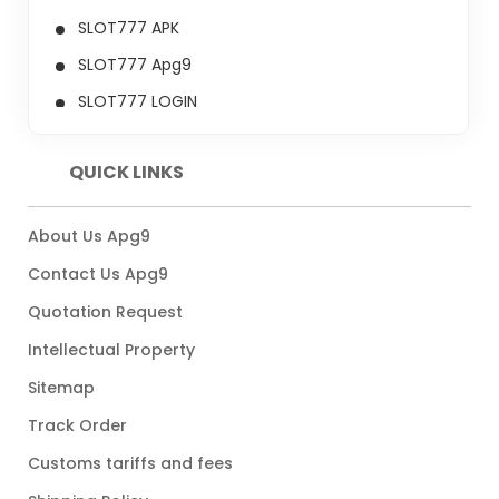
SLOT777 APK
SLOT777 Apg9
SLOT777 LOGIN
SLOT777 DAFTAR
QUICK LINKS
SLOT777 ONLINE
SLOT777 APLIKASI
About Us Apg9
AGEN SLOT777
Contact Us Apg9
BANDAR SLOT777
Quotation Request
SLOT777 RESMI
Intellectual Property
SLOT777 TERPERCAYA
Sitemap
APK SLOT777
Track Order
LINK SLOT777
Customs tariffs and fees
SITUS SLOT777