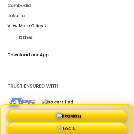
Cambodia
Jakarta
View More Cities
Other
Download our App
TRUST ENSURED WITH
PROMO
Copyright 2022 - 2026 Apg9 | Allrights Reversed |Sharvs
LOGIN
Terms & Conditions
Privacy Policy